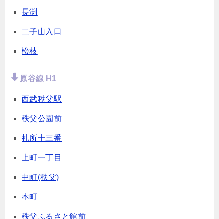
長渕
二子山入口
松枝
原谷線 H1
西武秩父駅
秩父公園前
札所十三番
上町一丁目
中町(秩父)
本町
秩父ふるさと館前