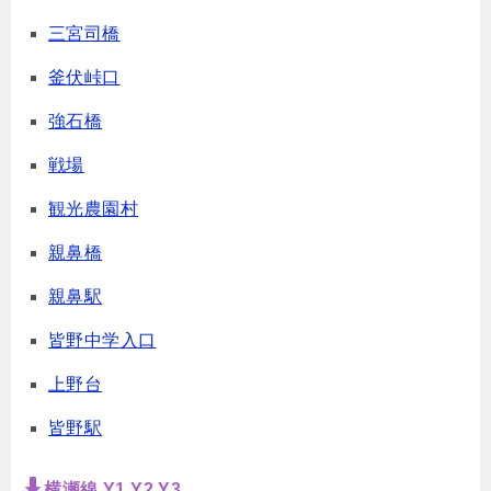
三宮司橋
釜伏峠口
強石橋
戦場
観光農園村
親鼻橋
親鼻駅
皆野中学入口
上野台
皆野駅
横瀬線 Y1 Y2 Y3