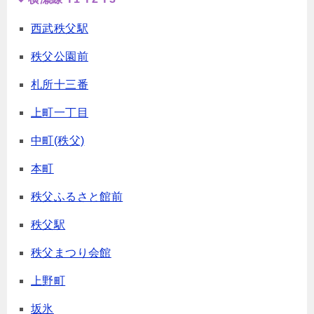
西武秩父駅
秩父公園前
札所十三番
上町一丁目
中町(秩父)
本町
秩父ふるさと館前
秩父駅
秩父まつり会館
上野町
坂氷