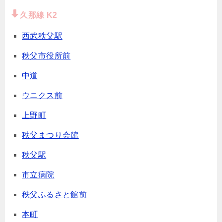
久那線 K2
西武秩父駅
秩父市役所前
中道
ウニクス前
上野町
秩父まつり会館
秩父駅
市立病院
秩父ふるさと館前
本町