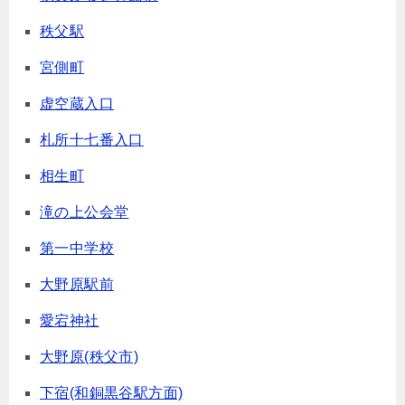
秩父駅
宮側町
虚空蔵入口
札所十七番入口
相生町
滝の上公会堂
第一中学校
大野原駅前
愛宕神社
大野原(秩父市)
下宿(和銅黒谷駅方面)