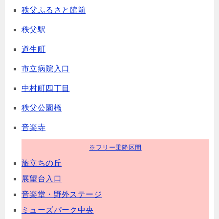
秩父ふるさと館前
秩父駅
道生町
市立病院入口
中村町四丁目
秩父公園橋
音楽寺
※フリー乗降区間
旅立ちの丘
展望台入口
音楽堂・野外ステージ
ミューズパーク中央