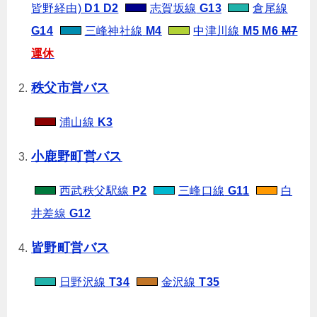
皆野経由)
D1 D2
志賀坂線
G13
倉尾線
G14
三峰神社線
M4
中津川線
M5 M6
M7
運休
秩父市営バス
浦山線
K3
小鹿野町営バス
西武秩父駅線
P2
三峰口線
G11
白
井差線
G12
皆野町営バス
日野沢線
T34
金沢線
T35