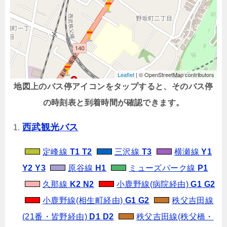
地図上のバス停アイコンをタップすると、そのバス停
の時刻表と到着時間が確認できます。
西武観光バス
定峰線
T1 T2
三沢線
T3
横瀬線
Y1
Y2 Y3
原谷線
H1
ミューズパーク線
P1
久那線
K2 N2
小鹿野線(病院経由)
G1 G2
小鹿野線(相生町経由)
G1 G2
秩父吉田線
(21番・皆野経由)
D1 D2
秩父吉田線(秩父橋・