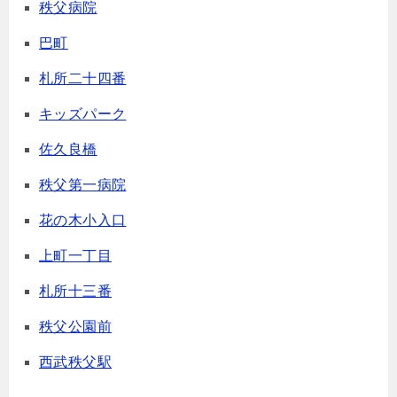
秩父病院
巴町
札所二十四番
キッズパーク
佐久良橋
秩父第一病院
花の木小入口
上町一丁目
札所十三番
秩父公園前
西武秩父駅