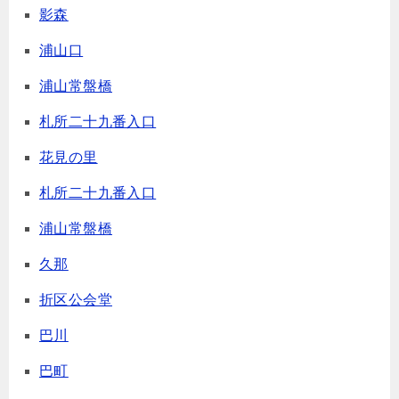
影森
浦山口
浦山常盤橋
札所二十九番入口
花見の里
札所二十九番入口
浦山常盤橋
久那
折区公会堂
巴川
巴町