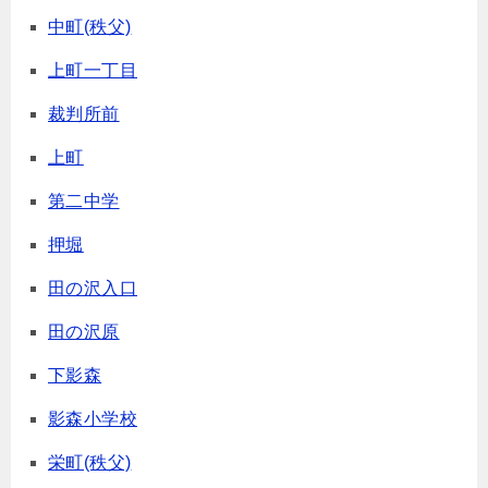
中町(秩父)
上町一丁目
裁判所前
上町
第二中学
押堀
田の沢入口
田の沢原
下影森
影森小学校
栄町(秩父)