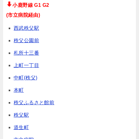
小鹿野線 G1 G2
(市立病院経由)
西武秩父駅
秩父公園前
札所十三番
上町一丁目
中町(秩父)
本町
秩父ふるさと館前
秩父駅
道生町