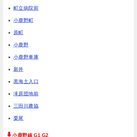
町立病院前
小鹿野町
原町
小鹿野
小鹿野車庫
新井
黒海土入口
滝原団地前
三田川農協
栗尾
小鹿野線 G1 G2