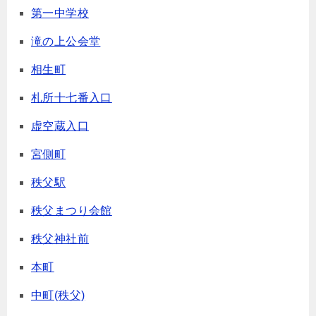
第一中学校
滝の上公会堂
相生町
札所十七番入口
虚空蔵入口
宮側町
秩父駅
秩父まつり会館
秩父神社前
本町
中町(秩父)