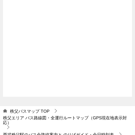
秩父バスマップ
TOP
秩父エリア バス路線図・全運行ルートマップ（GPS現在地表示対
応）
西武秩父駅のバス全路線案内と のりばガイド・全日時刻表