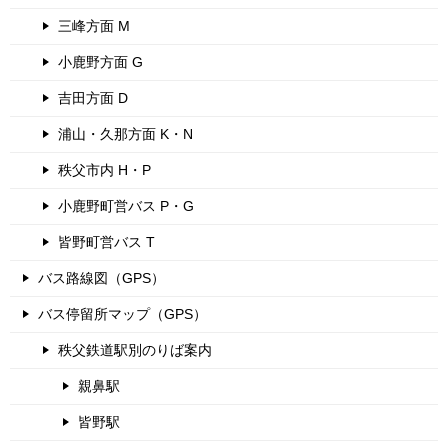
三峰方面 M
小鹿野方面 G
吉田方面 D
浦山・久那方面 K・N
秩父市内 H・P
小鹿野町営バス P・G
皆野町営バス T
バス路線図（GPS）
バス停留所マップ（GPS）
秩父鉄道駅別のりば案内
親鼻駅
皆野駅