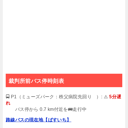
裁判所前バス停時刻表
🚍 P1（ミューズパーク：秩父病院先回り ）: ⚠️
5分遅
れ
バス停から 0.7 km付近を🚌走行中
路線バスの現在地【ばすいち】