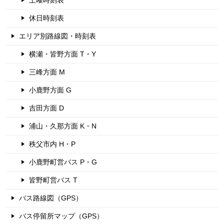
土曜時刻表
休日時刻表
エリア別路線図・時刻表
横瀬・皆野方面 T・Y
三峰方面 M
小鹿野方面 G
吉田方面 D
浦山・久那方面 K・N
秩父市内 H・P
小鹿野町営バス P・G
皆野町営バス T
バス路線図（GPS）
バス停留所マップ（GPS）