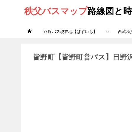
秩父バスマップ
路線図と時
路線バス現在地【ばすいち】
西武秩
皆野町【皆野町営バス】日野沢線 