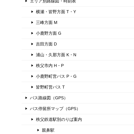
エリア別路線図・時刻表
横瀬・皆野方面 T・Y
三峰方面 M
小鹿野方面 G
吉田方面 D
浦山・久那方面 K・N
秩父市内 H・P
小鹿野町営バス P・G
皆野町営バス T
バス路線図（GPS）
バス停留所マップ（GPS）
秩父鉄道駅別のりば案内
親鼻駅