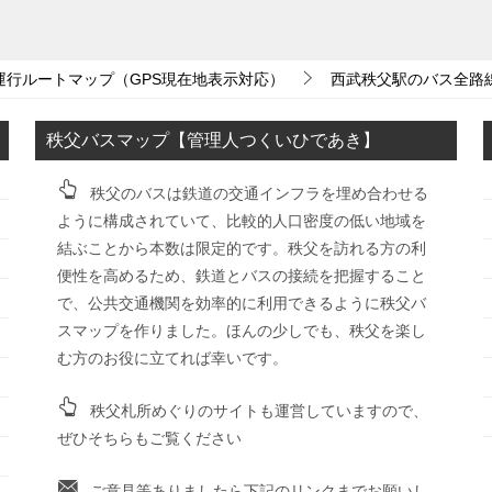
運行ルートマップ（GPS現在地表示対応）
西武秩父駅のバス全路
秩父バスマップ【管理人つくいひであき】
秩父のバスは鉄道の交通インフラを埋め合わせる
ように構成されていて、比較的人口密度の低い地域を
結ぶことから本数は限定的です。秩父を訪れる方の利
便性を高めるため、鉄道とバスの接続を把握すること
で、公共交通機関を効率的に利用できるように秩父バ
スマップを作りました。ほんの少しでも、秩父を楽し
む方のお役に立てれば幸いです。
秩父札所めぐりのサイトも運営していますので、
ぜひそちらもご覧ください
ご意見等ありましたら下記のリンクまでお願いし