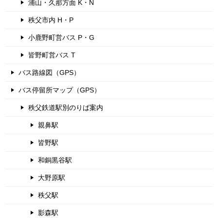
浦山・久那方面 K・N
秩父市内 H・P
小鹿野町営バス P・G
皆野町営バス T
バス路線図（GPS）
バス停留所マップ（GPS）
秩父鉄道駅別のりば案内
親鼻駅
皆野駅
和銅黒谷駅
大野原駅
秩父駅
影森駅