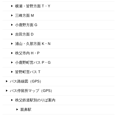
横瀬・皆野方面 T・Y
三峰方面 M
小鹿野方面 G
吉田方面 D
浦山・久那方面 K・N
秩父市内 H・P
小鹿野町営バス P・G
皆野町営バス T
バス路線図（GPS）
バス停留所マップ（GPS）
秩父鉄道駅別のりば案内
親鼻駅