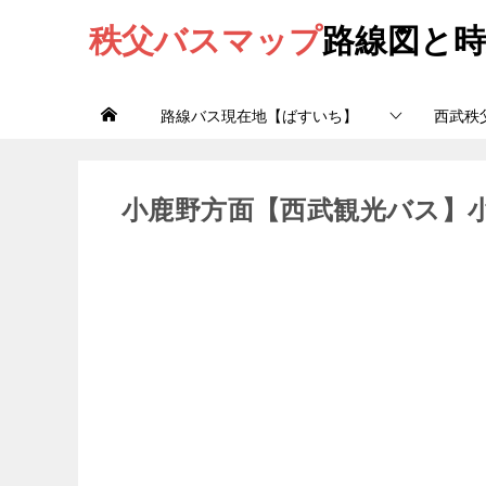
秩父バスマップ
路線図と時
路線バス現在地【ばすいち】
西武秩
小鹿野方面【西武観光バス】小鹿野線