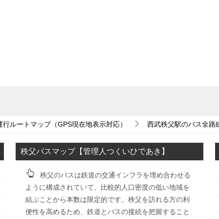
運行ルートマップ（GPS現在地表示対応）
西武秩父駅のバス全路
秩父バスマップ【管理人つくいひであき】
秩父のバスは鉄道の交通インフラを埋め合わせる
ように構成されていて、比較的人口密度の低い地域を
結ぶことから本数は限定的です。秩父を訪れる方の利
便性を高めるため、鉄道とバスの接続を把握すること