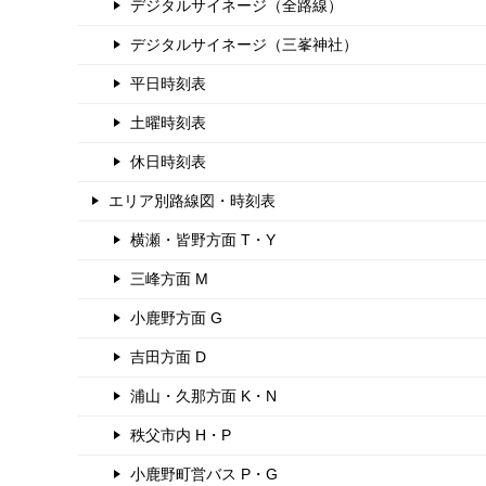
デジタルサイネージ（全路線）
デジタルサイネージ（三峯神社）
平日時刻表
土曜時刻表
休日時刻表
エリア別路線図・時刻表
横瀬・皆野方面 T・Y
三峰方面 M
小鹿野方面 G
吉田方面 D
浦山・久那方面 K・N
秩父市内 H・P
小鹿野町営バス P・G