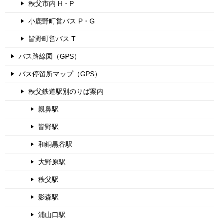
秩父市内 H・P
小鹿野町営バス P・G
皆野町営バス T
バス路線図（GPS）
バス停留所マップ（GPS）
秩父鉄道駅別のりば案内
親鼻駅
皆野駅
和銅黒谷駅
大野原駅
秩父駅
影森駅
浦山口駅