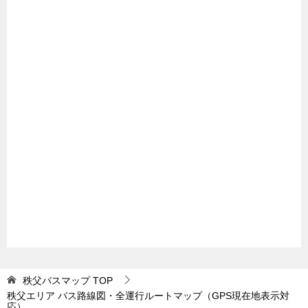
秩父バスマップ
TOP
秩父エリア バス路線図・全運行ルートマップ（GPS現在地表示対
応）