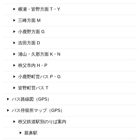
横瀬・皆野方面 T・Y
三峰方面 M
小鹿野方面 G
吉田方面 D
浦山・久那方面 K・N
秩父市内 H・P
小鹿野町営バス P・G
皆野町営バス T
バス路線図（GPS）
バス停留所マップ（GPS）
秩父鉄道駅別のりば案内
親鼻駅