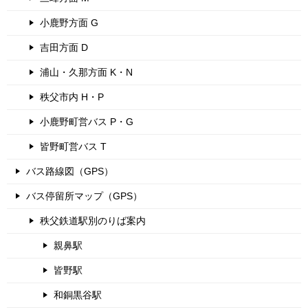
小鹿野方面 G
吉田方面 D
浦山・久那方面 K・N
秩父市内 H・P
小鹿野町営バス P・G
皆野町営バス T
バス路線図（GPS）
バス停留所マップ（GPS）
秩父鉄道駅別のりば案内
親鼻駅
皆野駅
和銅黒谷駅