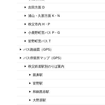
吉田方面 D
浦山・久那方面 K・N
秩父市内 H・P
小鹿野町営バス P・G
皆野町営バス T
バス路線図（GPS）
バス停留所マップ（GPS）
秩父鉄道駅別のりば案内
親鼻駅
皆野駅
和銅黒谷駅
大野原駅