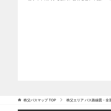
秩父バスマップ
TOP
秩父エリア バス路線図・全