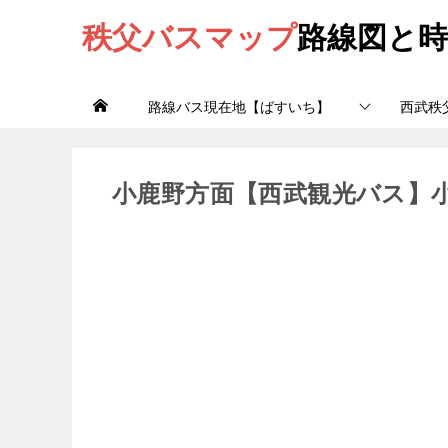
秩父バスマップ
路線図と時
路線バス現在地【ばすいち】
西武秩
小鹿野方面【西武観光バス】小鹿野線