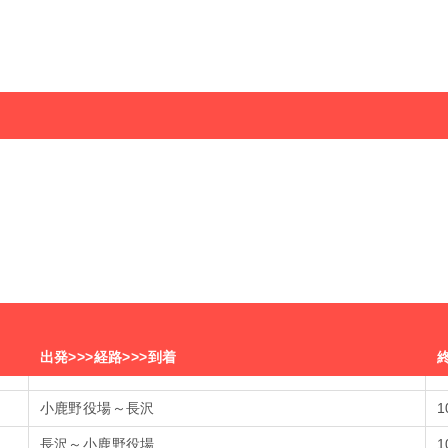
出発>>>経路>>>到着
小鹿野役場～長沢
1
長沢～小鹿野役場
1