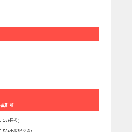
終点到着
0:15(長沢)
0:58(小鹿野役場)