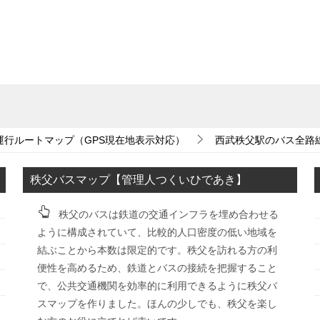
運行ルートマップ（GPS現在地表示対応）
西武秩父駅のバス全路
秩父バスマップ【管理人つくいひであき】
秩父のバスは鉄道の交通インフラを埋め合わせる
ように構成されていて、比較的人口密度の低い地域を
結ぶことから本数は限定的です。秩父を訪れる方の利
便性を高めるため、鉄道とバスの接続を把握すること
で、公共交通機関を効率的に利用できるように秩父バ
スマップを作りました。ほんの少しでも、秩父を楽し