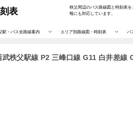
刻表
秩父周辺のバス路線図と時刻表を
報にも対応しています。
父駅・バス全路線案内
エリア別路線図・時刻表
バ
父駅線 P2 三峰口線 G11 白井差線 G