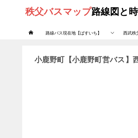
秩父バスマップ
路線図と時
路線バス現在地【ばすいち】
西武秩
小鹿野町【小鹿野町営バス】西武秩