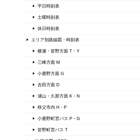
平日時刻表
土曜時刻表
休日時刻表
エリア別路線図・時刻表
横瀬・皆野方面 T・Y
三峰方面 M
小鹿野方面 G
吉田方面 D
浦山・久那方面 K・N
秩父市内 H・P
小鹿野町営バス P・G
皆野町営バス T