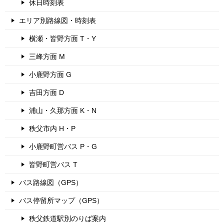
休日時刻表
エリア別路線図・時刻表
横瀬・皆野方面 T・Y
三峰方面 M
小鹿野方面 G
吉田方面 D
浦山・久那方面 K・N
秩父市内 H・P
小鹿野町営バス P・G
皆野町営バス T
バス路線図（GPS）
バス停留所マップ（GPS）
秩父鉄道駅別のりば案内