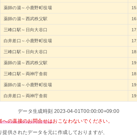
薬師の湯～小鹿野町役場
1
薬師の湯～西武秩父駅
1
三峰口駅～日向大谷口
1
白井差口～小鹿野町役場
1
三峰口駅～日向大谷口
1
薬師の湯～西武秩父駅
1
三峰口駅～両神庁舎前
1
薬師の湯～小鹿野町役場
1
白井差口～両神庁舎前
1
データ生成時刻 2023-04-01T00:00:00+09:00
者への直接のお問合せは
おこなわないでください。
り提供されたデータを元に作成しておりますが、