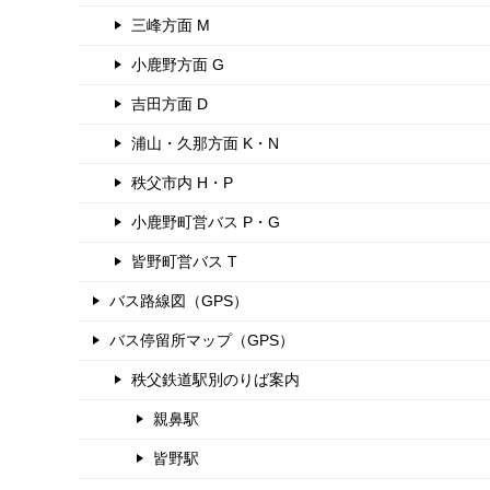
三峰方面 M
小鹿野方面 G
吉田方面 D
浦山・久那方面 K・N
秩父市内 H・P
小鹿野町営バス P・G
皆野町営バス T
バス路線図（GPS）
バス停留所マップ（GPS）
秩父鉄道駅別のりば案内
親鼻駅
皆野駅