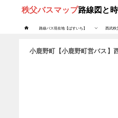
秩父バスマップ
路線図と時
路線バス現在地【ばすいち】
西武秩
小鹿野町【小鹿野町営バス】西武秩