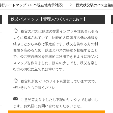
運行ルートマップ（GPS現在地表示対応）
西武秩父駅のバス全路
秩父バスマップ【管理人つくいひであき】
秩父のバスは鉄道の交通インフラを埋め合わせる
ように構成されていて、比較的人口密度の低い地域を
結ぶことから本数は限定的です。秩父を訪れる方の利
便性を高めるため、鉄道とバスの接続を把握すること
で、公共交通機関を効率的に利用できるように秩父バ
スマップを作りました。ほんの少しでも、秩父を楽し
む方のお役に立てれば幸いです。
秩父札所めぐりのサイトも運営していますので、
ぜひそちらもご覧ください
ご意見等ありましたら下記のリンクまでお願いし
ます。お気軽にお問い合わせくださいませ。