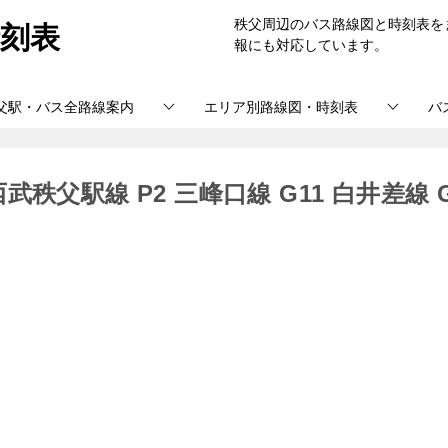
刻表
秩父周辺のバス路線図と時刻表を
報にも対応しています。
父駅・バス全路線案内
エリア別路線図・時刻表
バ
父駅線 P2 三峰口線 G11 白井差線 G