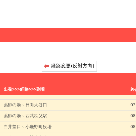
経路変更(反対方向)
出発>>>経路>>>到着
終
薬師の湯～日向大谷口
0
薬師の湯～西武秩父駅
0
白井差口～小鹿野町役場
0