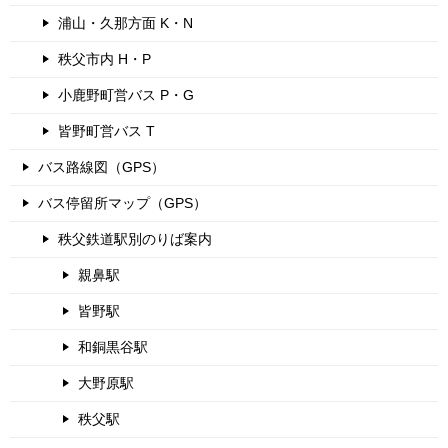
浦山・久那方面 K・N
秩父市内 H・P
小鹿野町営バス P・G
皆野町営バス T
バス路線図（GPS）
バス停留所マップ（GPS）
秩父鉄道駅別のりば案内
親鼻駅
皆野駅
和銅黒谷駅
大野原駅
秩父駅