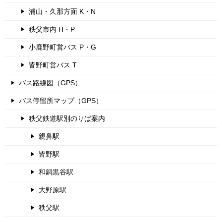
浦山・久那方面 K・N
秩父市内 H・P
小鹿野町営バス P・G
皆野町営バス T
バス路線図（GPS）
バス停留所マップ（GPS）
秩父鉄道駅別のりば案内
親鼻駅
皆野駅
和銅黒谷駅
大野原駅
秩父駅