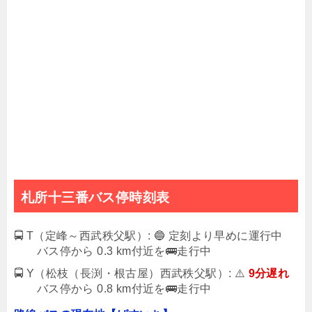
札所十三番バス停時刻表
🚍 T（定峰～西武秩父駅）: 🔵 定刻より早めに運行中
バス停から 0.3 km付近を🚌走行中
🚍 Y（松枝（長渕・根古屋）西武秩父駅）: ⚠️
9分遅れ
バス停から 0.8 km付近を🚌走行中