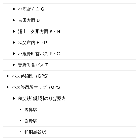
小鹿野方面 G
吉田方面 D
浦山・久那方面 K・N
秩父市内 H・P
小鹿野町営バス P・G
皆野町営バス T
バス路線図（GPS）
バス停留所マップ（GPS）
秩父鉄道駅別のりば案内
親鼻駅
皆野駅
和銅黒谷駅