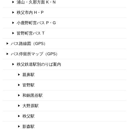
浦山・久那方面 K・N
秩父市内 H・P
小鹿野町営バス P・G
皆野町営バス T
バス路線図（GPS）
バス停留所マップ（GPS）
秩父鉄道駅別のりば案内
親鼻駅
皆野駅
和銅黒谷駅
大野原駅
秩父駅
影森駅