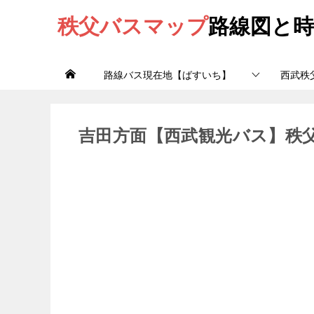
秩父バスマップ
路線図と時
路線バス現在地【ばすいち】
西武秩
吉田方面【西武観光バス】秩父吉