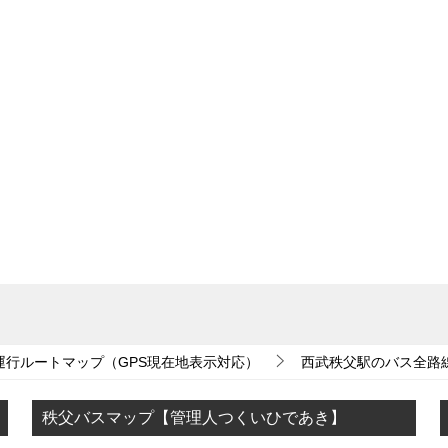
運行ルートマップ（GPS現在地表示対応）
西武秩父駅のバス全路
秩父バスマップ【管理人つくいひであき】