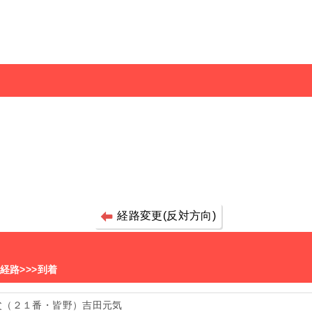
経路変更(反対方向)
>経路>>>到着
父（２１番・皆野）吉田元気