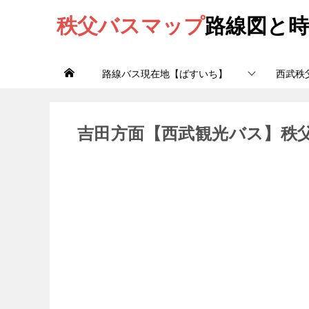
秩父バスマップ
路線図と時
路線バス現在地【ばすいち】
西武秩
吉田方面【西武観光バス】秩父吉