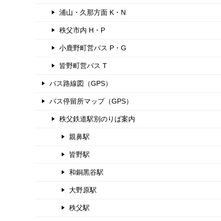
浦山・久那方面 K・N
秩父市内 H・P
小鹿野町営バス P・G
皆野町営バス T
バス路線図（GPS）
バス停留所マップ（GPS）
秩父鉄道駅別のりば案内
親鼻駅
皆野駅
和銅黒谷駅
大野原駅
秩父駅