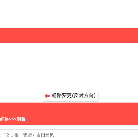
経路変更(反対方向)
>経路>>>到着
父（２１番・皆野）吉田元気