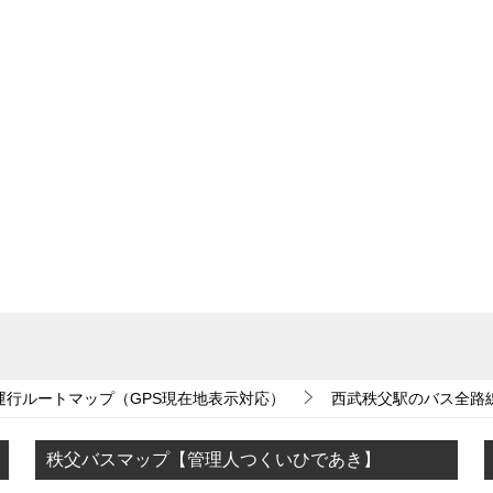
運行ルートマップ（GPS現在地表示対応）
西武秩父駅のバス全路
秩父バスマップ【管理人つくいひであき】