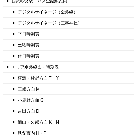
西武秩父駅・バス全路線案内
デジタルサイネージ（全路線）
デジタルサイネージ（三峯神社）
平日時刻表
土曜時刻表
休日時刻表
エリア別路線図・時刻表
横瀬・皆野方面 T・Y
三峰方面 M
小鹿野方面 G
吉田方面 D
浦山・久那方面 K・N
秩父市内 H・P