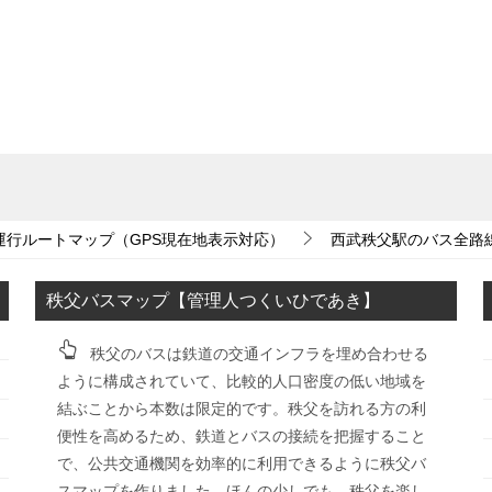
運行ルートマップ（GPS現在地表示対応）
西武秩父駅のバス全路
秩父バスマップ【管理人つくいひであき】
秩父のバスは鉄道の交通インフラを埋め合わせる
ように構成されていて、比較的人口密度の低い地域を
結ぶことから本数は限定的です。秩父を訪れる方の利
便性を高めるため、鉄道とバスの接続を把握すること
で、公共交通機関を効率的に利用できるように秩父バ
スマップを作りました。ほんの少しでも、秩父を楽し