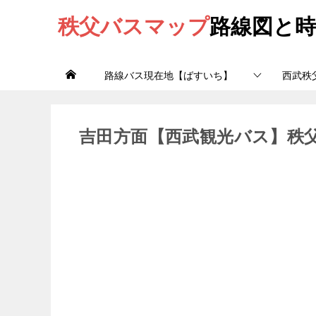
秩父バスマップ
路線図と時
路線バス現在地【ばすいち】
西武秩
吉田方面【西武観光バス】秩父吉