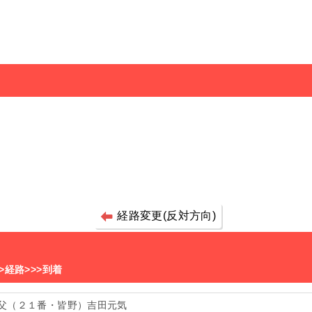
経路変更(反対方向)
>経路>>>到着
父（２１番・皆野）吉田元気