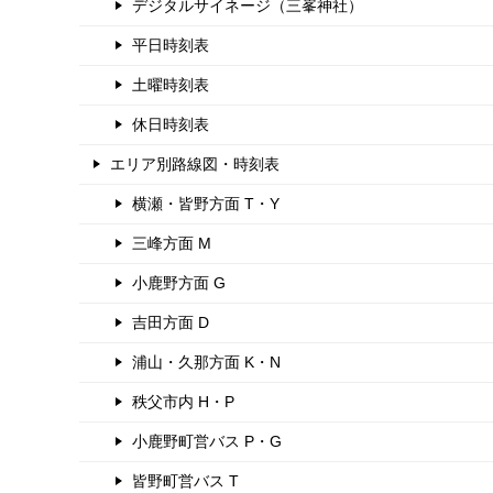
デジタルサイネージ（三峯神社）
平日時刻表
土曜時刻表
休日時刻表
エリア別路線図・時刻表
横瀬・皆野方面 T・Y
三峰方面 M
小鹿野方面 G
吉田方面 D
浦山・久那方面 K・N
秩父市内 H・P
小鹿野町営バス P・G
皆野町営バス T