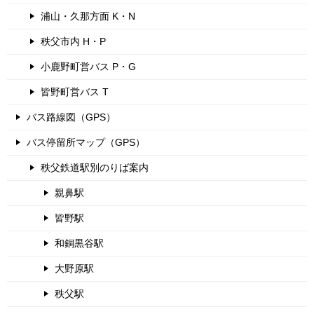
浦山・久那方面 K・N
秩父市内 H・P
小鹿野町営バス P・G
皆野町営バス T
バス路線図（GPS）
バス停留所マップ（GPS）
秩父鉄道駅別のりば案内
親鼻駅
皆野駅
和銅黒谷駅
大野原駅
秩父駅