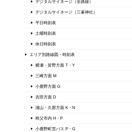
デジタルサイネージ（全路線）
デジタルサイネージ（三峯神社）
平日時刻表
土曜時刻表
休日時刻表
エリア別路線図・時刻表
横瀬・皆野方面 T・Y
三峰方面 M
小鹿野方面 G
吉田方面 D
浦山・久那方面 K・N
秩父市内 H・P
小鹿野町営バス P・G