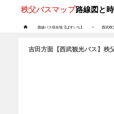
秩父バスマップ
路線図と時
路線バス現在地【ばすいち】
西武秩
吉田方面【西武観光バス】秩父吉