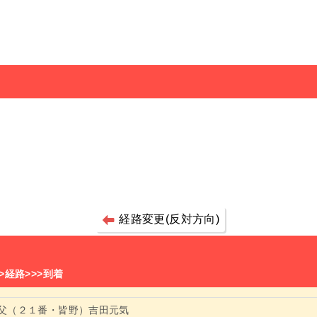
経路変更(反対方向)
>経路>>>到着
父（２１番・皆野）吉田元気