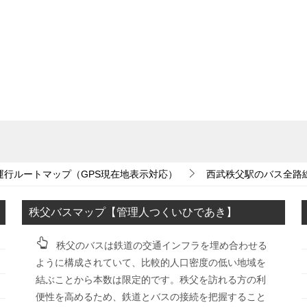
運行ルートマップ（GPS現在地表示対応）
西武秩父駅のバス全路
秩父バスマップ【管理人つくいひであき】
秩父のバスは鉄道の交通インフラを埋め合わせる
ように構成されていて、比較的人口密度の低い地域を
結ぶことから本数は限定的です。秩父を訪れる方の利
便性を高めるため、鉄道とバスの接続を把握すること